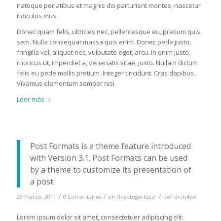
natoque penatibus et magnis dis parturient montes, nascetur
ridiculus mus.
Donec quam felis, ultricies nec, pellentesque eu, pretium quis,
sem. Nulla consequat massa quis enim. Donec pede justo,
fringilla vel, aliquet nec, vulputate eget, arcu. In enim justo,
rhoncus ut, imperdiet a, venenatis vitae, justo. Nullam dictum
felis eu pede mollis pretium. Integer tincidunt. Cras dapibus.
Vivamus elementum semper nisi.
Leer más
Post Formats is a theme feature introduced
with Version 3.1. Post Formats can be used
by a theme to customize its presentation of
a post.
/
/
/
28 marzo, 2011
0 Comentarios
en
Uncategorized
por
drch4p4
Lorem ipsum dolor sit amet, consectetuer adipiscing elit.