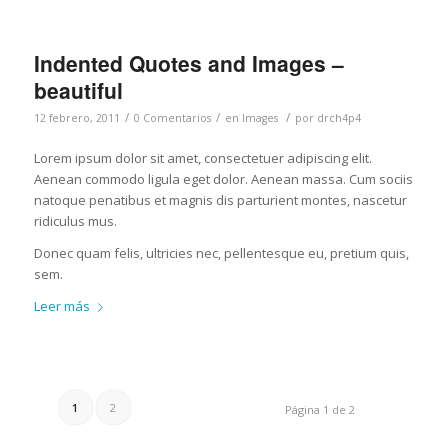
Indented Quotes and Images –
beautiful
/
/
/
12 febrero, 2011
0 Comentarios
en
Images
por
drch4p4
Lorem ipsum dolor sit amet, consectetuer adipiscing elit.
Aenean commodo ligula eget dolor. Aenean massa. Cum sociis
natoque penatibus et magnis dis parturient montes, nascetur
ridiculus mus.
Donec quam felis, ultricies nec, pellentesque eu, pretium quis,
sem.
Leer más
1
2
Página 1 de 2