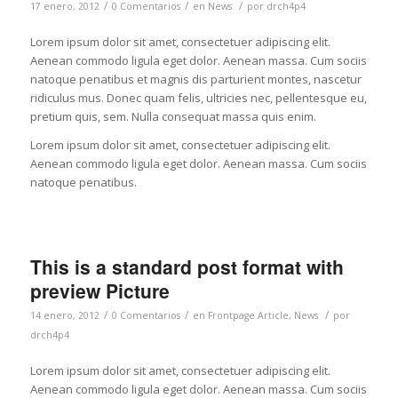
/
/
/
17 enero, 2012
0 Comentarios
en
News
por
drch4p4
Lorem ipsum dolor sit amet, consectetuer adipiscing elit.
Aenean commodo ligula eget dolor. Aenean massa. Cum sociis
natoque penatibus et magnis dis parturient montes, nascetur
ridiculus mus. Donec quam felis, ultricies nec, pellentesque eu,
pretium quis, sem. Nulla consequat massa quis enim.
Lorem ipsum dolor sit amet, consectetuer adipiscing elit.
Aenean commodo ligula eget dolor. Aenean massa. Cum sociis
natoque penatibus.
This is a standard post format with
preview Picture
/
/
/
14 enero, 2012
0 Comentarios
en
Frontpage Article
,
News
por
drch4p4
Lorem ipsum dolor sit amet, consectetuer adipiscing elit.
Aenean commodo ligula eget dolor. Aenean massa. Cum sociis