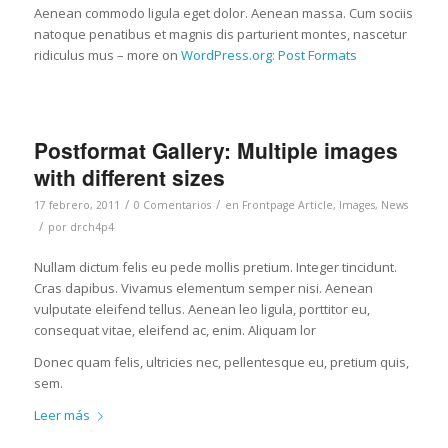
Aenean commodo ligula eget dolor. Aenean massa. Cum sociis
natoque penatibus et magnis dis parturient montes, nascetur
ridiculus mus – more on
WordPress.org: Post Formats
Postformat Gallery: Multiple images
with different sizes
/
/
17 febrero, 2011
0 Comentarios
en
Frontpage Article
,
Images
,
News
/
por
drch4p4
Nullam dictum felis eu pede mollis pretium. Integer tincidunt.
Cras dapibus. Vivamus elementum semper nisi. Aenean
vulputate eleifend tellus. Aenean leo ligula, porttitor eu,
consequat vitae, eleifend ac, enim. Aliquam lor
Donec quam felis, ultricies nec, pellentesque eu, pretium quis,
sem.
Leer más