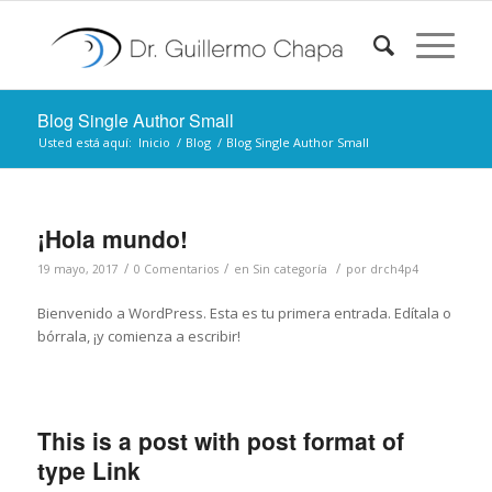
Blog Single Author Small
Usted está aquí:
Inicio
/
Blog
/
Blog Single Author Small
¡Hola mundo!
/
/
/
19 mayo, 2017
0 Comentarios
en
Sin categoría
por
drch4p4
Bienvenido a WordPress. Esta es tu primera entrada. Edítala o
bórrala, ¡y comienza a escribir!
This is a post with post format of
type Link