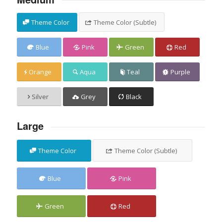
Theme Color
Theme Color (Subtle)
Blue
Pink
Green
Red
Orange
Aqua
Teal
Purple
Silver
Grey
Black
Large
Theme Color
Theme Color (Subtle)
Blue
Pink
Green
Red