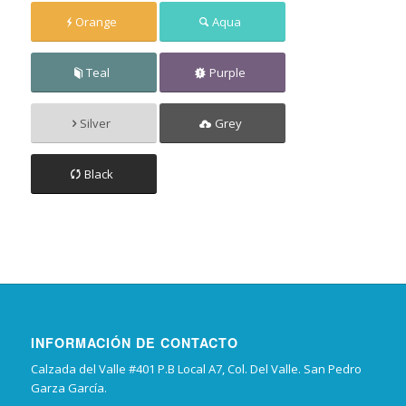
Orange
Aqua
Teal
Purple
Silver
Grey
Black
INFORMACIÓN DE CONTACTO
Calzada del Valle #401 P.B Local A7, Col. Del Valle. San Pedro
Garza García.