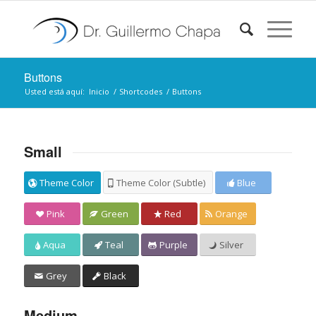
Buttons
Usted está aquí:
Inicio
/
Shortcodes
/
Buttons
Small
Theme Color
Theme Color (Subtle)
Blue
Pink
Green
Red
Orange
Aqua
Teal
Purple
Silver
Grey
Black
Medium