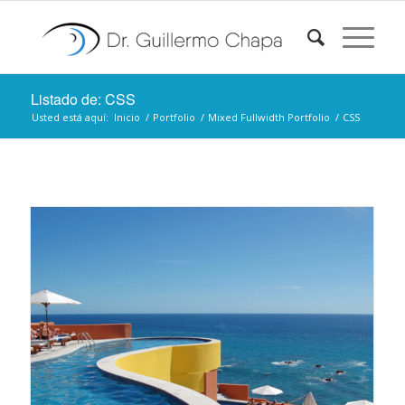
Listado de: CSS
Usted está aquí:
Inicio
/
Portfolio
/
Mixed Fullwidth Portfolio
/
CSS